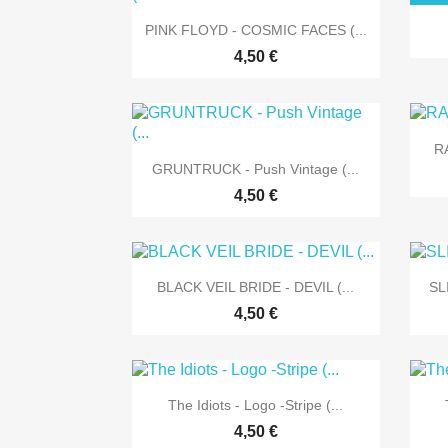

Vorschau
PINK FLOYD - COSMIC FACES (...
4,50 €
R

Vorschau
GRUNTRUCK - Push Vintage (...
4,50 €

Vorschau
BLACK VEIL BRIDE - DEVIL (...
SL
4,50 €

Vorschau
The Idiots - Logo -Stripe (...
4,50 €