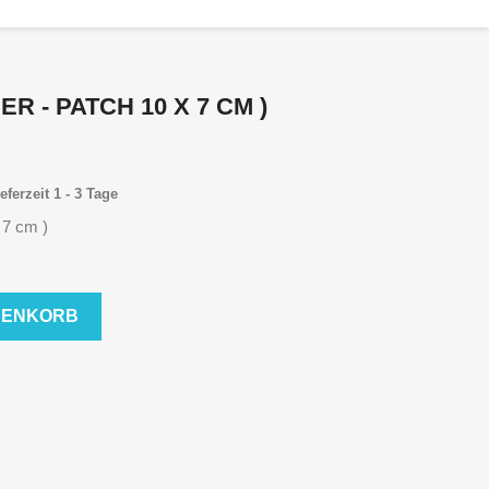
R - PATCH 10 X 7 CM )
eferzeit 1 - 3 Tage
 7 cm )
RENKORB