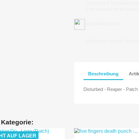
Lieferung & Versandkoste
Der Versand ist ab einen
Bezahlungsarten
Probleme mit dem Bestel
Beschreibung
Arti
Disturbed - Reaper - Patch
 Kategorie:
HT AUF LAGER