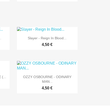

Vorschau
.
Slayer - Reign In Blood...
4,50 €

Vorschau
(...
OZZY OSBOURNE - ODINARY
MAN...
4,50 €