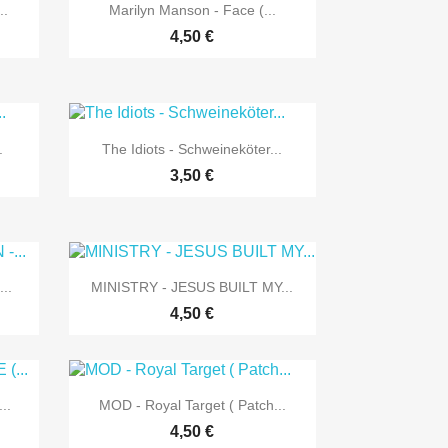

Vorschau
..
Marilyn Manson - Face (...
4,50 €

Vorschau
.
The Idiots - Schweineköter...
3,50 €

Vorschau
..
MINISTRY - JESUS BUILT MY...
4,50 €

Vorschau
..
MOD - Royal Target ( Patch...
4,50 €