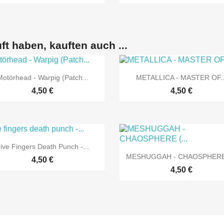
ft haben, kauften auch ...


Vorschau
Vorschau
Motörhead - Warpig (Patch...
METALLICA - MASTER OF..
4,50 €
4,50 €

Vorschau
ive Fingers Death Punch -...

Vorschau
MESHUGGAH - CHAOSPHERE 
4,50 €
4,50 €