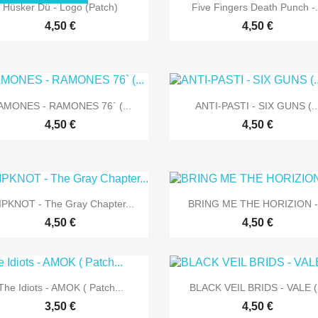


Vorschau
Vorschau
Hüsker Dü - Logo (Patch)
Five Fingers Death Punch -.
4,50 €
4,50 €


Vorschau
Vorschau
AMONES - RAMONES 76` (...
ANTI-PASTI - SIX GUNS (..
4,50 €
4,50 €


Vorschau
Vorschau
IPKNOT - The Gray Chapter...
BRING ME THE HORIZION -.
4,50 €
4,50 €


Vorschau
Vorschau
The Idiots - AMOK ( Patch...
BLACK VEIL BRIDS - VALE (.
3,50 €
4,50 €