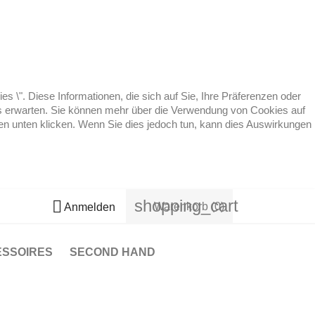
 \". Diese Informationen, die sich auf Sie, Ihre Präferenzen oder
 es erwarten. Sie können mehr über die Verwendung von Cookies auf
ten unten klicken. Wenn Sie dies jedoch tun, kann dies Auswirkungen
shopping_cart

Warenkorb
(0)
Anmelden
ESSOIRES
SECOND HAND