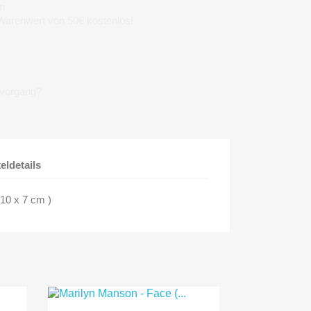
n
 Warenwert von 50€ kostenlos!
lvorgang?
keldetails
 10 x 7 cm )