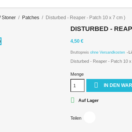
/ Stoner
Patches
Disturbed - Reaper - Patch 10 x 7 cm )
DISTURBED - REAPE
4,50 €
Bruttopreis
ohne Versandkosten
Li
Disturbed - Reaper - Patch 10 x
Menge

IN DEN WA

Auf Lager
Teilen