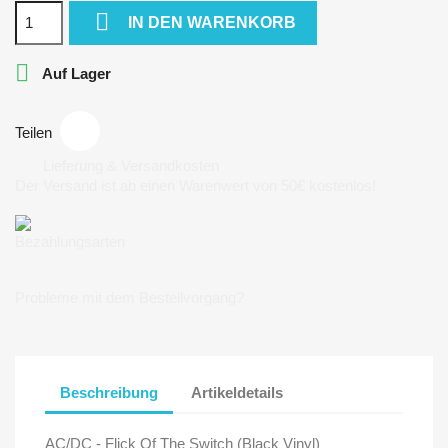

IN DEN WARENKORB

Auf Lager
Teilen
Lieferung & Versandkosten
Der Versand ist ab einen Warenwert von 50€ kostenlos!
Bezahlungsarten
Probleme mit dem Bestellvorgang?
Beschreibung
Artikeldetails
AC/DC - Flick Of The Switch (Black Vinyl)