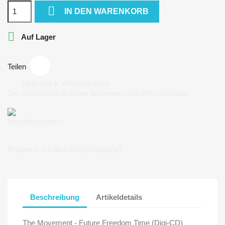

IN DEN WARENKORB

Auf Lager
Teilen
Lieferung & Versandkosten
Der Versand ist ab einen Warenwert von 50€ kostenlos!
Bezahlungsarten
Probleme mit dem Bestellvorgang?
Beschreibung
Artikeldetails
The Movement - Future Freedom Time (Digi-CD)