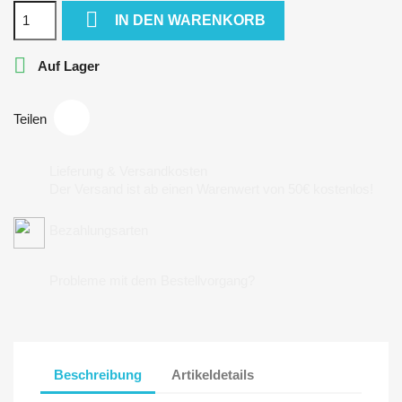

IN DEN WARENKORB

Auf Lager
Teilen
Lieferung & Versandkosten
Der Versand ist ab einen Warenwert von 50€ kostenlos!
Bezahlungsarten
Probleme mit dem Bestellvorgang?
Beschreibung
Artikeldetails