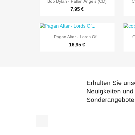

Bob Dylan - Fallen Angels (CD)
C
7,95 €

Vorschau
Pagan Altar - Lords Of...
C
16,95 €
Erhalten Sie uns
Neuigkeiten und
Sonderangebote
Facebook