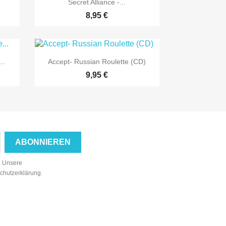

Secret Alliance -...
8,95 €

Vorschau
..
Accept- Russian Roulette (CD)
9,95 €
n. Unsere
schutzerklärung.