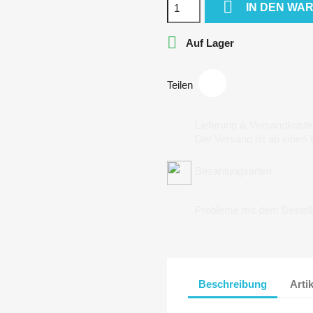

IN DEN WA

Auf Lager
Teilen
Lieferung & Versandkoste
Der Versand ist ab einen
Bezahlungsarten
Probleme mit dem Bestel
Beschreibung
Arti