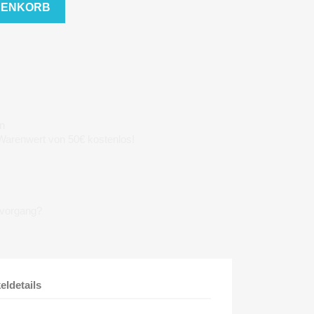
RENKORB
n
 Warenwert von 50€ kostenlos!
lvorgang?
keldetails