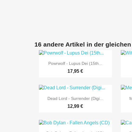
16 andere Artikel in der gleichen

Vorschau
Powrwolf - Lupus Dei (15th...
17,95 €

Vorschau
Dead Lord - Surrender (Digi...
M
12,99 €
Vorschau