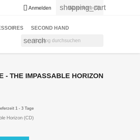
shopping_cart

Warenkorb
(0)
Anmelden
ESSOIRES
SECOND HAND
search
E - THE IMPASSABLE HORIZON
eferzeit 1 - 3 Tage
ble Horizon (CD)