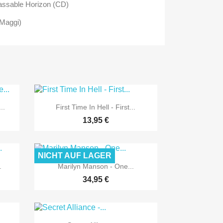
passable Horizon (CD)
 Maggi)

Vorschau
..
First Time In Hell - First...
13,95 €
NICHT AUF LAGER

Vorschau
.
Marilyn Manson - One...
34,95 €
Vorschau