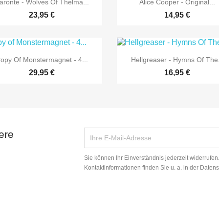


aronte - Wolves Of Thelma...
Alice Cooper - Original...
23,95 €
14,95 €


Vorschau
Vorschau
opy Of Monstermagnet - 4...
Hellgreaser - Hymns Of The.
29,95 €
16,95 €
ere
Sie können Ihr Einverständnis jederzeit widerrufe
Kontaktinformationen finden Sie u. a. in der Daten