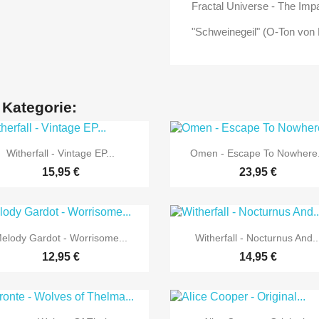
Fractal Universe - The Im
"Schweinegeil" (O-Ton von
 Kategorie:


Vorschau
Vorschau
Witherfall - Vintage EP...
Omen - Escape To Nowhere.
15,95 €
23,95 €


Vorschau
Vorschau
elody Gardot - Worrisome...
Witherfall - Nocturnus And..
12,95 €
14,95 €
Vorschau
Vorschau