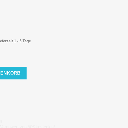
eferzeit 1 - 3 Tage
RENKORB
n
 Warenwert von 50€ kostenlos!