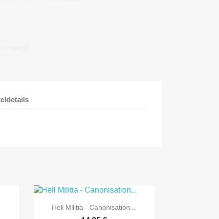
lvorgang?
keldetails

Vorschau
Hell Militia - Canonisation...