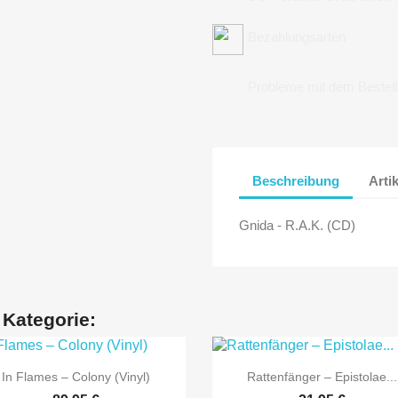
Bezahlungsarten
Probleme mit dem Bestel
Beschreibung
Arti
Gnida - R.A.K. (CD)
 Kategorie:


Vorschau
Vorschau
In Flames ‎– Colony (Vinyl)
Rattenfänger – Epistolae...