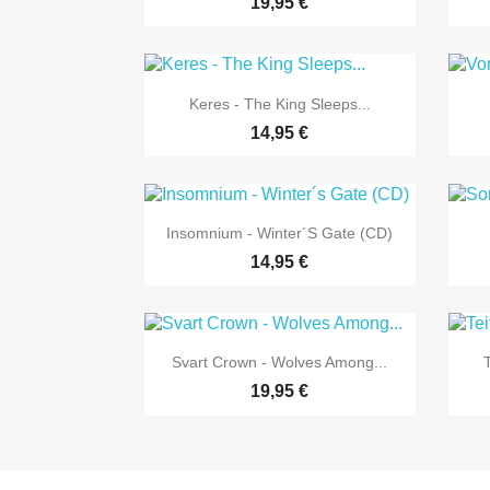
19,95 €

Vorschau
Keres - The King Sleeps...
14,95 €

Vorschau
Insomnium - Winter´s Gate (CD)
14,95 €

Vorschau
Svart Crown - Wolves Among...
19,95 €