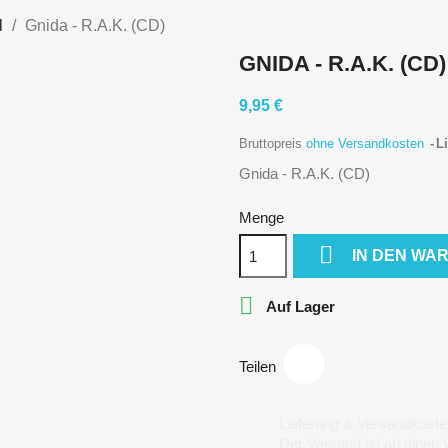
l
Gnida - R.A.K. (CD)
GNIDA - R.A.K. (CD)
9,95 €
Bruttopreis
ohne Versandkosten
Li
Gnida - R.A.K. (CD)
Menge

IN DEN WA

Auf Lager
Teilen
Lieferung & Versandkoste
Der Versand ist ab einen