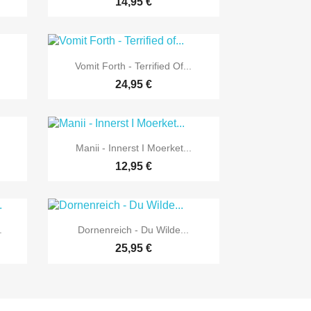
14,95 €

Vorschau
Vomit Forth - Terrified Of...
24,95 €

Vorschau
Manii - Innerst I Moerket...
12,95 €

Vorschau
.
Dornenreich - Du Wilde...
25,95 €