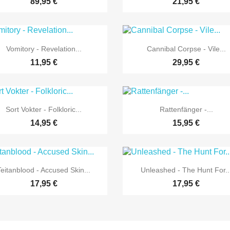
89,95 €
21,95 €


Vorschau
Vorschau
Vomitory - Revelation...
Cannibal Corpse - Vile...
11,95 €
29,95 €


Vorschau
Vorschau
Sort Vokter - Folkloric...
Rattenfänger -...
14,95 €
15,95 €


Vorschau
Vorschau
Teitanblood - Accused Skin...
Unleashed - The Hunt For..
17,95 €
17,95 €