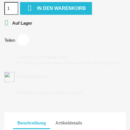

IN DEN WARENKORB

Auf Lager
Teilen
Lieferung & Versandkosten
Der Versand ist ab einen Warenwert von 50€ kostenlos!
Bezahlungsarten
Probleme mit dem Bestellvorgang?
Beschreibung
Artikeldetails