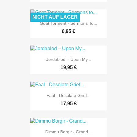
NICHT AUF LAGER
Goat Torment - Sermons To...
6,95 €
Jordablod – Upon My...
19,95 €
Faal - Desolate Grief...
17,95 €
Dimmu Borgir - Grand...