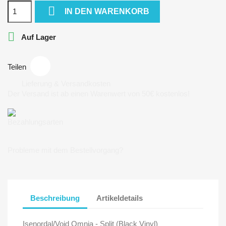

IN DEN WARENKORB

Auf Lager
Teilen
Lieferung & Versandkosten
Der Versand ist ab einen Warenwert von 50€ kostenlos!
Bezahlungsarten
Probleme mit dem Bestellvorgang?
Beschreibung
Artikeldetails
Isenordal/Void Omnia - Split (Black Vinyl)