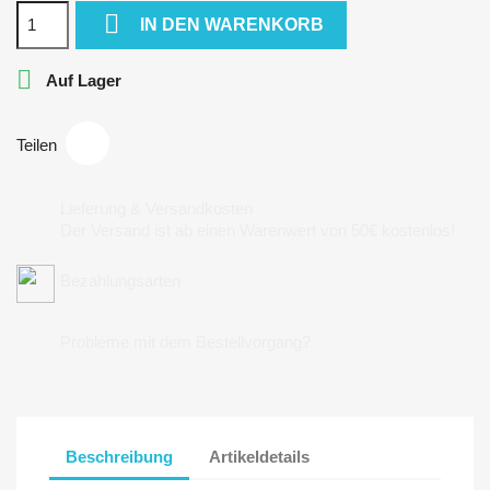

IN DEN WARENKORB

Auf Lager
Teilen
Lieferung & Versandkosten
Der Versand ist ab einen Warenwert von 50€ kostenlos!
Bezahlungsarten
Probleme mit dem Bestellvorgang?
Beschreibung
Artikeldetails