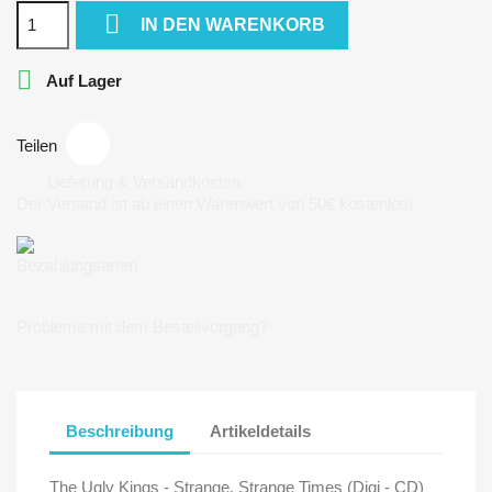

IN DEN WARENKORB

Auf Lager
Teilen
Lieferung & Versandkosten
Der Versand ist ab einen Warenwert von 50€ kostenlos!
Bezahlungsarten
Probleme mit dem Bestellvorgang?
Beschreibung
Artikeldetails
The Ugly Kings - Strange, Strange Times (Digi - CD)