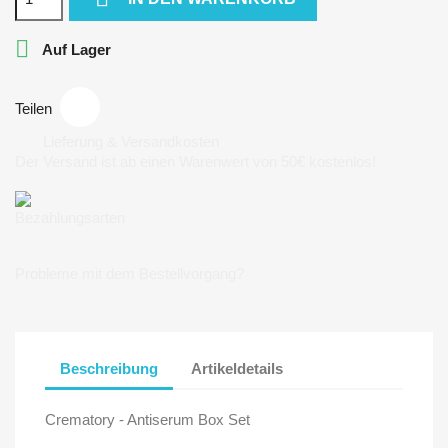

Auf Lager
Teilen
Lieferung & Versandkosten
Der Versand ist ab einen Warenwert von 50€ kostenlos!
Bezahlungsarten
Probleme mit dem Bestellvorgang?
Beschreibung
Artikeldetails
Crematory - Antiserum Box Set