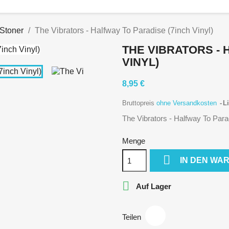
 Stoner
The Vibrators - Halfway To Paradise (7inch Vinyl)
THE VIBRATORS - 
VINYL)
8,95 €
Bruttopreis
ohne Versandkosten
Li
The Vibrators - Halfway To Parad
Menge

IN DEN WA

Auf Lager
Teilen