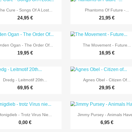


Vorschau
Vorschau
he Cure - Songs Of A Lost...
Phantoms Of Future -...
24,95 €
21,95 €


Vorschau
Vorschau
rden Ogan - The Order Of...
The Movement - Future...
19,95 €
16,95 €


Vorschau
Vorschau
Dredg - Leitmotif 20th...
Agnes Obel - Citizen Of...
69,95 €
29,95 €


Vorschau
Vorschau
Honigdieb - Trotz Virus Nie...
Jimmy Pursey - Animals Have
0,00 €
6,95 €