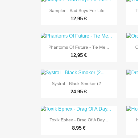

Vorschau
Sampler - Bad Boys For Life...
T
12,95 €

Vorschau
Phantoms Of Future - Tie Me...
O
12,95 €

Vorschau
Systral - Black Smoker (2....
24,95 €

Vorschau
Toxik Ephex - Drag Of A Day...
8,95 €