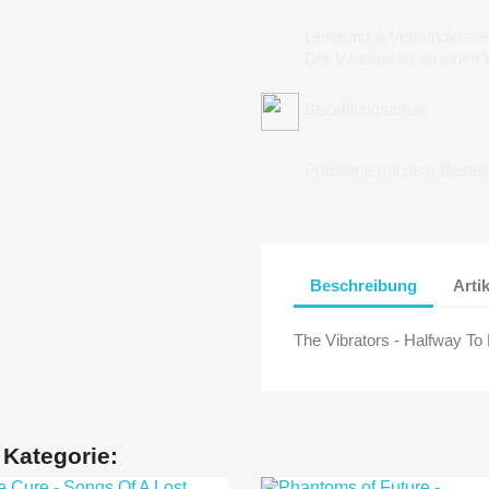
Lieferung & Versandkoste
Der Versand ist ab einen
Bezahlungsarten
Probleme mit dem Bestel
Beschreibung
Arti
The Vibrators - Halfway To 
 Kategorie: