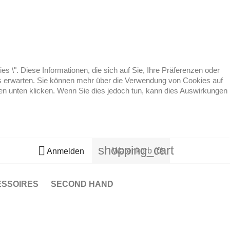
 \". Diese Informationen, die sich auf Sie, Ihre Präferenzen oder
 es erwarten. Sie können mehr über die Verwendung von Cookies auf
ten unten klicken. Wenn Sie dies jedoch tun, kann dies Auswirkungen
shopping_cart

Warenkorb
(0)
Anmelden
ESSOIRES
SECOND HAND