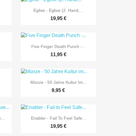

Vorschau
Eglise - Eglise (2. Hand,...
19,95 €

Vorschau
Five Finger Death Punch -...
11,95 €

Vorschau
Münze - 50 Jahre Kultur Im...
9,95 €

Vorschau
...
Enabler - Fail To Feel Safe...
19,95 €