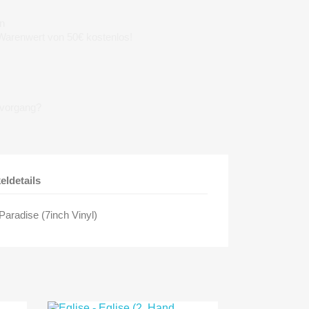
n
 Warenwert von 50€ kostenlos!
lvorgang?
keldetails
Paradise (7inch Vinyl)