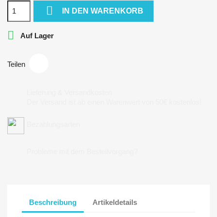

IN DEN WARENKORB

Auf Lager
Teilen
Lieferung & Versandkosten
Der Versand ist ab einen Warenwert von 50€ kostenlos!
Bezahlungsarten
Probleme mit dem Bestellvorgang?
Beschreibung
Artikeldetails