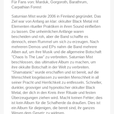
Für Fans von: Marduk, Gorgoroth, Barathrum,
Carpathian Forest
Saturnian Mist wurde 2006 in Finnland gegründet. Das
Ziel war von Anfang an klar: okkulter Black Metal mit
Elementen ritueller Praktiken in ihren Sound einfließen
zu lassen. Die unheimlichen Anfänge waren
bescheiden und roh, aber die Band schaffte es
dennoch, einen Rummel um sich zu erzeugen. Nach
mehreren Demos und EPs nahm die Band mehrere
Alben auf, um ihre Musik und die allgemeine Botschaft
"Chaos Is The Law" zu verbreiten. Saturnian Mist
beschlossen, das ultimative Album zu machen, um
ihre okkulte Botschaft in der Welt zu verbreiten.
"Shamatanic" wurde erschaffen und ist bereit, auf die
Menschheit losgelassen zu werden Menschheit in all
seiner Pracht und Herrlichkeit zu entfesseln. Schneller,
dunkler, grooviger und hypnotischer okkulter Black
Metal, der dich in den Kreis ihrer Rituale und festen
Überzeugungen ziehen wird. Macht keinen Fehler; dies
ist kein Album für die Schafherde da draußen. Dies ist
ein Album für diejenigen, die bereit sind, ihr ganzes
Wesen dem Gesetz zu widmen.