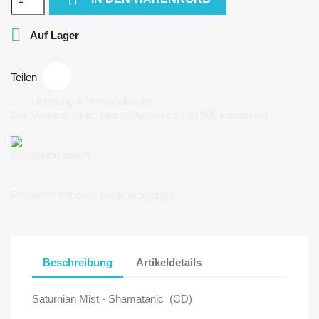

Auf Lager
Teilen
Lieferung & Versandkosten
Der Versand ist ab einen Warenwert von 50€ kostenlos!
Bezahlungsarten
Probleme mit dem Bestellvorgang?
Beschreibung
Artikeldetails
Saturnian Mist - Shamatanic (CD)