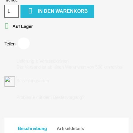

IN DEN WARENKORB

Auf Lager
Teilen
Lieferung & Versandkosten
Der Versand ist ab einen Warenwert von 50€ kostenlos!
Bezahlungsarten
Probleme mit dem Bestellvorgang?
Beschreibung
Artikeldetails