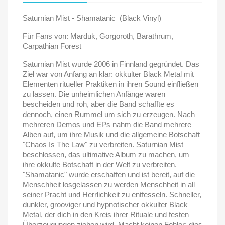
Saturnian Mist - Shamatanic (Black Vinyl)
Für Fans von: Marduk, Gorgoroth, Barathrum,
Carpathian Forest
Saturnian Mist wurde 2006 in Finnland gegründet. Das
Ziel war von Anfang an klar: okkulter Black Metal mit
Elementen ritueller Praktiken in ihren Sound einfließen
zu lassen. Die unheimlichen Anfänge waren
bescheiden und roh, aber die Band schaffte es
dennoch, einen Rummel um sich zu erzeugen. Nach
mehreren Demos und EPs nahm die Band mehrere
Alben auf, um ihre Musik und die allgemeine Botschaft
"Chaos Is The Law" zu verbreiten. Saturnian Mist
beschlossen, das ultimative Album zu machen, um
ihre okkulte Botschaft in der Welt zu verbreiten.
"Shamatanic" wurde erschaffen und ist bereit, auf die
Menschheit losgelassen zu werden Menschheit in all
seiner Pracht und Herrlichkeit zu entfesseln. Schneller,
dunkler, grooviger und hypnotischer okkulter Black
Metal, der dich in den Kreis ihrer Rituale und festen
Überzeugungen ziehen wird. Macht keinen Fehler; dies