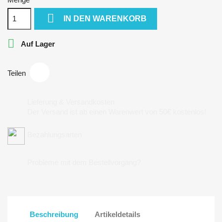

IN DEN WARENKORB

Auf Lager
Teilen
Lieferung & Versandkosten
Der Versand ist ab einen Warenwert von 50€ kostenlos!
Bezahlungsarten
Probleme mit dem Bestellvorgang?
Beschreibung
Artikeldetails