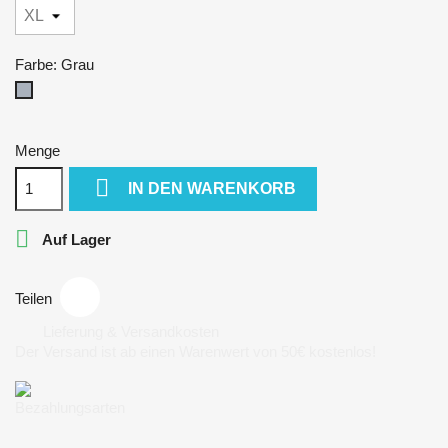
Farbe: Grau
Grau
Menge

IN DEN WARENKORB

Auf Lager
Teilen
Lieferung & Versandkosten
Der Versand ist ab einen Warenwert von 50€ kostenlos!
Bezahlungsarten