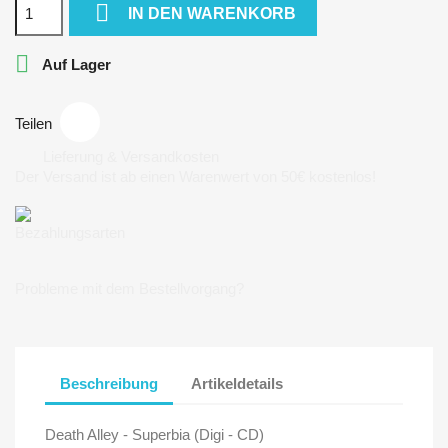

IN DEN WARENKORB

Auf Lager
Teilen
Lieferung & Versandkosten
Der Versand ist ab einen Warenwert von 50€ kostenlos!
Bezahlungsarten
Probleme mit dem Bestellvorgang?
Beschreibung
Artikeldetails
Death Alley - Superbia (Digi - CD)