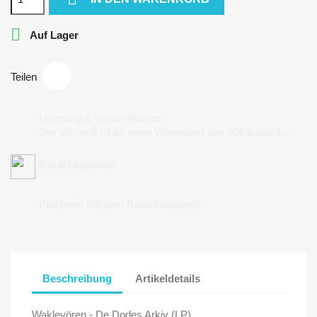

Auf Lager
Teilen
Lieferung & Versandkosten
Der Versand ist ab einen Warenwert von 50€ kostenlos!
Bezahlungsarten
Probleme mit dem Bestellvorgang?
Beschreibung
Artikeldetails
Waklevören - De Dodes Arkiv (LP)