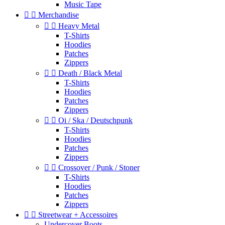
Music Tape


Merchandise


Heavy Metal
T-Shirts
Hoodies
Patches
Zippers


Death / Black Metal
T-Shirts
Hoodies
Patches
Zippers


Oi / Ska / Deutschpunk
T-Shirts
Hoodies
Patches
Zippers


Crossover / Punk / Stoner
T-Shirts
Hoodies
Patches
Zippers


Streetwear + Accessoires
Undercover Boots