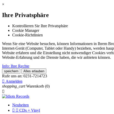
×
Ihre Privatsphäre
Kontrollieren Sie Ihre Privatsphäre
Cookie Manager
Cookie-Richtlinien
Wenn Sie eine Website besuchen, können Informationen in Ihrem Brows
Internet-Gerät (Computer, Tablet oder Handy) beziehen, werden haupt
Website erfahren und die Einstellung nicht notwendiger Cookies verh
Website-Erfahrung und die Dienste haben, die wir anbieten können.
Info: Ihre Rechte
speichern
Alles erlauben
Rufe uns an:
0231-7214723

Anmelden
shopping_cart
Warenkorb
(0)

Neuheiten


CDs + Vinyl