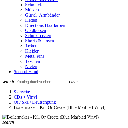
Schmuck
Mützen
Gürtel+Armbänder
Ketten
Directions Haarfarben
Geldbörsen
Schutzmasken
Shorts & Hosen
Jacken
Kleider
Metal Pins
Taschen
Nieten
Second Hand
search
clear
Startseite
CDs + Vinyl
Oi / Ska / Deutschpunk
Boilermaker - Kill Or Create (Blue Marbled Vinyl)
search