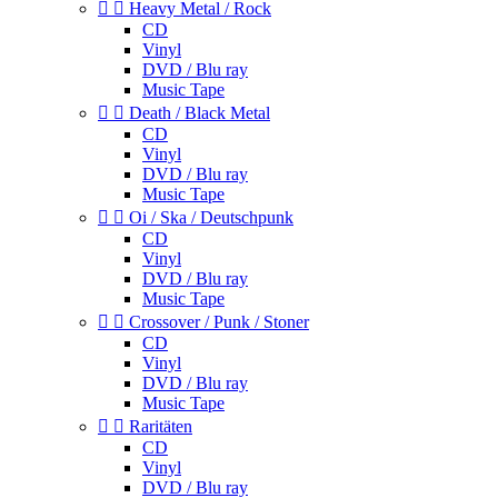


Heavy Metal / Rock
CD
Vinyl
DVD / Blu ray
Music Tape


Death / Black Metal
CD
Vinyl
DVD / Blu ray
Music Tape


Oi / Ska / Deutschpunk
CD
Vinyl
DVD / Blu ray
Music Tape


Crossover / Punk / Stoner
CD
Vinyl
DVD / Blu ray
Music Tape


Raritäten
CD
Vinyl
DVD / Blu ray