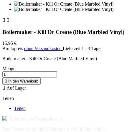


Boilermaker - Kill Or Create (Blue Marbled Vinyl)
15,95 €
Bruttopreis
ohne Versandkosten
Lieferzeit 1 - 3 Tage
Boilermaker - Kill Or Create (Blue Marbled Vinyl)
Menge

In den Warenkorb

Auf Lager
Teilen
Teilen
Lieferung & Versandkosten
Der Versand ist ab einen Warenwert von 50€ kostenlos!