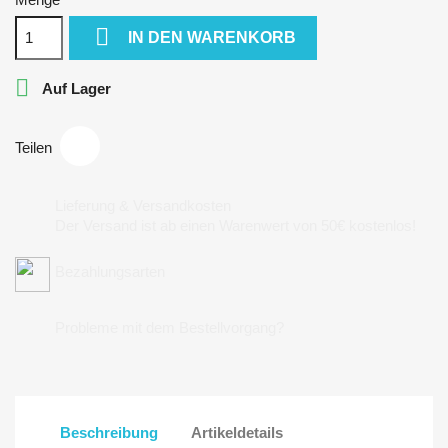

IN DEN WARENKORB

Auf Lager
Teilen
Lieferung & Versandkosten
Der Versand ist ab einen Warenwert von 50€ kostenlos!
Bezahlungsarten
Probleme mit dem Bestellvorgang?
Beschreibung
Artikeldetails