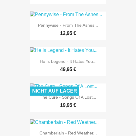
Pennywise - From The Ashes...
12,95 €
He Is Legend - It Hates You...
49,95 €
NICHT AUF LAGER
The Cure - Songs Of A Lost...
19,95 €
Chamberlain - Red Weather...