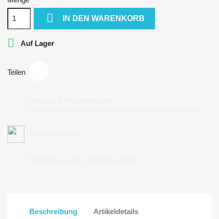

IN DEN WARENKORB

Auf Lager
Teilen
Lieferung & Versandkosten
Der Versand ist ab einen Warenwert von 50€ kostenlos!
Bezahlungsarten
Probleme mit dem Bestellvorgang?
Beschreibung
Artikeldetails