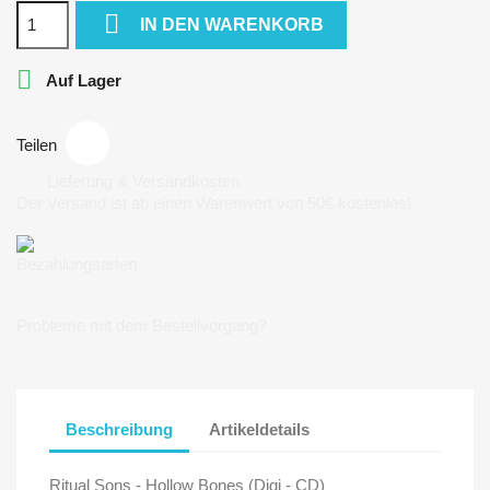

IN DEN WARENKORB

Auf Lager
Teilen
Lieferung & Versandkosten
Der Versand ist ab einen Warenwert von 50€ kostenlos!
Bezahlungsarten
Probleme mit dem Bestellvorgang?
Beschreibung
Artikeldetails
Ritual Sons - Hollow Bones (Digi - CD)