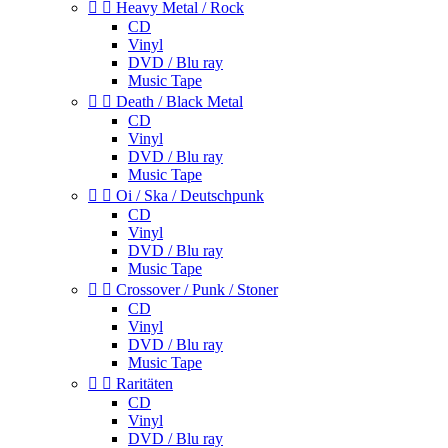


Heavy Metal / Rock
CD
Vinyl
DVD / Blu ray
Music Tape


Death / Black Metal
CD
Vinyl
DVD / Blu ray
Music Tape


Oi / Ska / Deutschpunk
CD
Vinyl
DVD / Blu ray
Music Tape


Crossover / Punk / Stoner
CD
Vinyl
DVD / Blu ray
Music Tape


Raritäten
CD
Vinyl
DVD / Blu ray