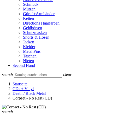
Schmuck
Mützen
Gürtel+Armbänder
Ketten
Directions Haarfarben
Geldbörsen
Schutzmasken
Shorts & Hosen
Jacken
Kleider
Metal Pins
Taschen
Nieten
Second Hand
search
clear
Startseite
CDs + Vinyl
Death / Black Metal
Corpset - No Rest (CD)
search