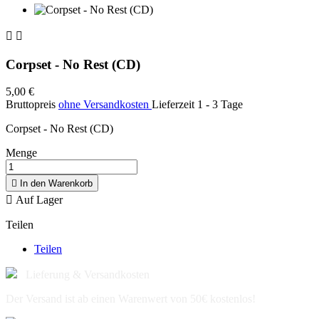


Corpset - No Rest (CD)
5,00 €
Bruttopreis
ohne Versandkosten
Lieferzeit 1 - 3 Tage
Corpset - No Rest (CD)
Menge

In den Warenkorb

Auf Lager
Teilen
Teilen
Lieferung & Versandkosten
Der Versand ist ab einen Warenwert von 50€ kostenlos!