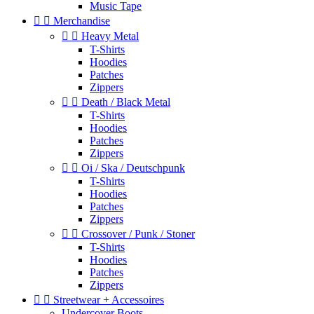
Music Tape


Merchandise


Heavy Metal
T-Shirts
Hoodies
Patches
Zippers


Death / Black Metal
T-Shirts
Hoodies
Patches
Zippers


Oi / Ska / Deutschpunk
T-Shirts
Hoodies
Patches
Zippers


Crossover / Punk / Stoner
T-Shirts
Hoodies
Patches
Zippers


Streetwear + Accessoires
Undercover Boots