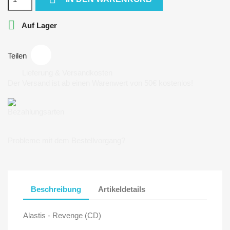

Auf Lager
Teilen
Lieferung & Versandkosten
Der Versand ist ab einen Warenwert von 50€ kostenlos!
Bezahlungsarten
Probleme mit dem Bestellvorgang?
Beschreibung
Artikeldetails
Alastis - Revenge (CD)