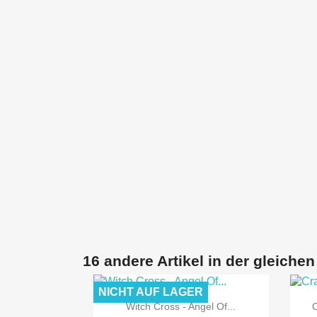
16 andere Artikel in der gleichen
NICHT AUF LAGER

Vorschau
Witch Cross - Angel Of...
C