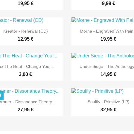
19,95 €
9,99 €


Vorschau
Vorschau
Kreator - Renewal (CD)
Morne - Engraved With Pain.
12,95 €
19,95 €


Vorschau
Vorschau
ax The Heat - Change Your...
Under Siege - The Anthology.
3,00 €
14,95 €
U


Vorschau
Vorschau
roner - Dissonance Theory...
Soulfly - Primitive (LP)
27,95 €
32,95 €