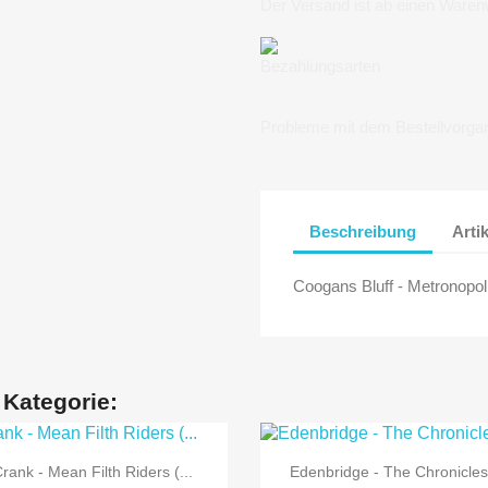
Der Versand ist ab einen Waren
Bezahlungsarten
Probleme mit dem Bestellvorga
Beschreibung
Arti
Coogans Bluff - Metronopol
 Kategorie:


Vorschau
Vorschau
rank - Mean Filth Riders (...
Edenbridge - The Chronicles.