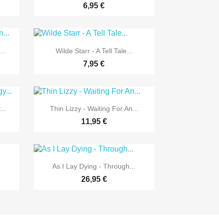
6,95 €

Vorschau
..
Wilde Starr - A Tell Tale...
7,95 €

Vorschau
..
Thin Lizzy - Waiting For An...
11,95 €

Vorschau
As I Lay Dying - Through...
26,95 €