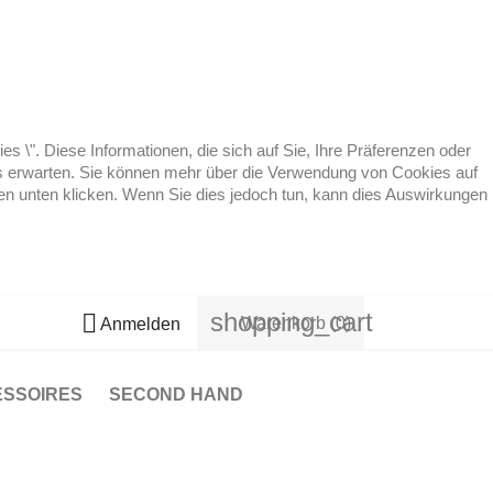
 \". Diese Informationen, die sich auf Sie, Ihre Präferenzen oder
 es erwarten. Sie können mehr über die Verwendung von Cookies auf
ten unten klicken. Wenn Sie dies jedoch tun, kann dies Auswirkungen
shopping_cart

Warenkorb
(0)
Anmelden
ESSOIRES
SECOND HAND