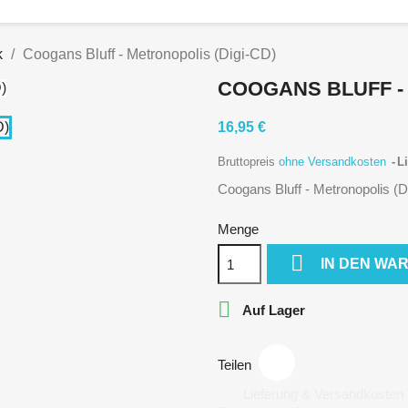
k
Coogans Bluff - Metronopolis (Digi-CD)
COOGANS BLUFF - 
16,95 €
Bruttopreis
ohne Versandkosten
Li
Coogans Bluff - Metronopolis (D
Menge

IN DEN WA

Auf Lager
Teilen
Lieferung & Versandkosten