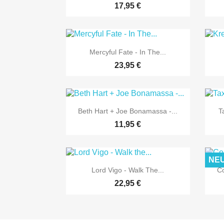
17,95 €

Vorschau
Mercyful Fate - In The...
23,95 €

Vorschau
Beth Hart + Joe Bonamassa -...
T
11,95 €
NE

Vorschau
Lord Vigo - Walk The...
Co
22,95 €