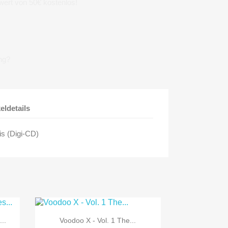
wert von 50€ kostenlos!
ng?
keldetails
is (Digi-CD)

Vorschau
..
Voodoo X - Vol. 1 The...