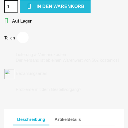

IN DEN WARENKORB

Auf Lager
Teilen
Lieferung & Versandkosten
Der Versand ist ab einen Warenwert von 50€ kostenlos!
Bezahlungsarten
Probleme mit dem Bestellvorgang?
Beschreibung
Artikeldetails