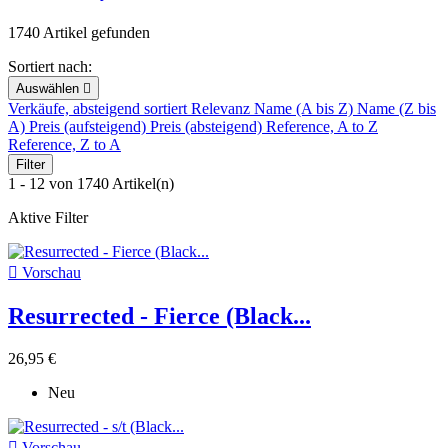
1740 Artikel gefunden
Sortiert nach:
Auswählen

Verkäufe, absteigend sortiert
Relevanz
Name (A bis Z)
Name (Z bis
A)
Preis (aufsteigend)
Preis (absteigend)
Reference, A to Z
Reference, Z to A
Filter
1 - 12 von 1740 Artikel(n)
Aktive Filter

Vorschau
Resurrected - Fierce (Black...
26,95 €
Neu

Vorschau