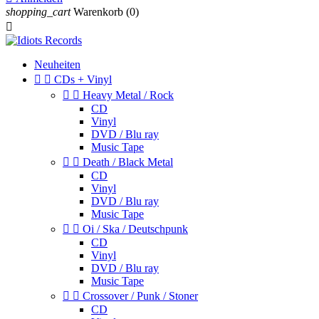
shopping_cart
Warenkorb
(0)

Neuheiten


CDs + Vinyl


Heavy Metal / Rock
CD
Vinyl
DVD / Blu ray
Music Tape


Death / Black Metal
CD
Vinyl
DVD / Blu ray
Music Tape


Oi / Ska / Deutschpunk
CD
Vinyl
DVD / Blu ray
Music Tape


Crossover / Punk / Stoner
CD