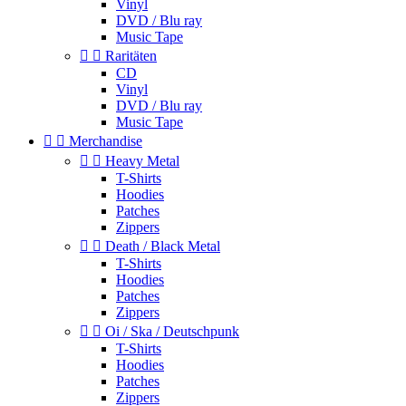
Vinyl
DVD / Blu ray
Music Tape


Raritäten
CD
Vinyl
DVD / Blu ray
Music Tape


Merchandise


Heavy Metal
T-Shirts
Hoodies
Patches
Zippers


Death / Black Metal
T-Shirts
Hoodies
Patches
Zippers


Oi / Ska / Deutschpunk
T-Shirts
Hoodies
Patches
Zippers