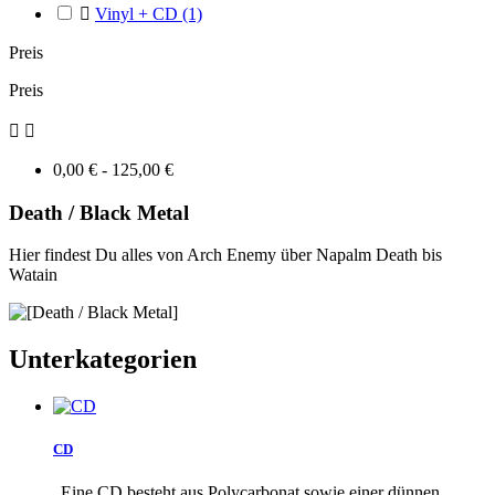

Vinyl + CD
(1)
Preis
Preis


0,00 € - 125,00 €
Death / Black Metal
Hier findest Du alles von Arch Enemy über Napalm Death bis
Watain
Unterkategorien
CD
„Eine CD besteht aus Polycarbonat sowie einer dünnen