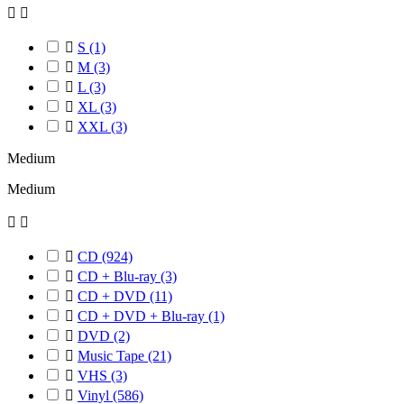



S
(1)

M
(3)

L
(3)

XL
(3)

XXL
(3)
Medium
Medium



CD
(924)

CD + Blu-ray
(3)

CD + DVD
(11)

CD + DVD + Blu-ray
(1)

DVD
(2)

Music Tape
(21)

VHS
(3)

Vinyl
(586)