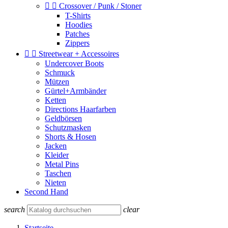


Crossover / Punk / Stoner
T-Shirts
Hoodies
Patches
Zippers


Streetwear + Accessoires
Undercover Boots
Schmuck
Mützen
Gürtel+Armbänder
Ketten
Directions Haarfarben
Geldbörsen
Schutzmasken
Shorts & Hosen
Jacken
Kleider
Metal Pins
Taschen
Nieten
Second Hand
search
clear
Startseite