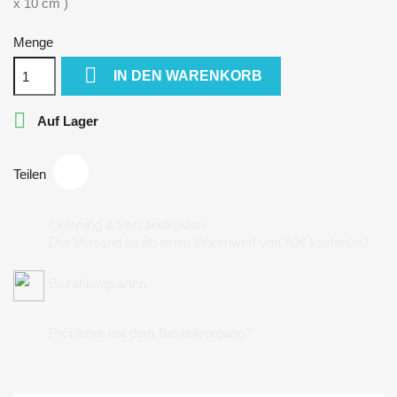
x 10 cm )
Menge

IN DEN WARENKORB

Auf Lager
Teilen
Lieferung & Versandkosten
Der Versand ist ab einen Warenwert von 50€ kostenlos!
Bezahlungsarten
Probleme mit dem Bestellvorgang?