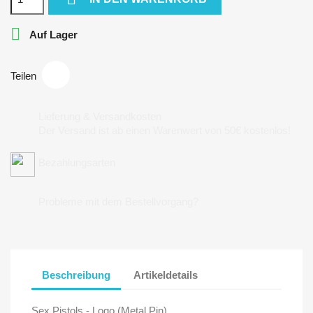

Auf Lager
Teilen
Lieferung & Versandkosten
Der Versand ist ab einen Warenwert von 50€ kostenlos!
Bezahlungsarten
Probleme mit dem Bestellvorgang?
Beschreibung
Artikeldetails
Sex Pistols - Logo (Metal Pin)