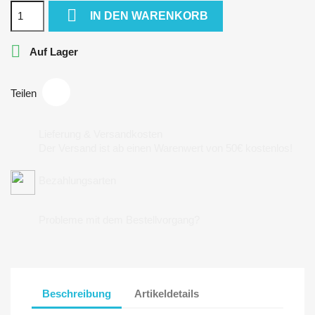

IN DEN WARENKORB

Auf Lager
Teilen
Lieferung & Versandkosten
Der Versand ist ab einen Warenwert von 50€ kostenlos!
Bezahlungsarten
Probleme mit dem Bestellvorgang?
Beschreibung
Artikeldetails