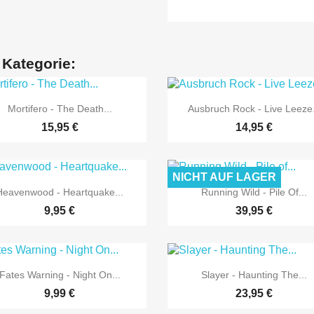
 Kategorie:


Vorschau
Vorschau
Mortifero - The Death...
Ausbruch Rock - Live Leeze.
15,95 €
14,95 €
NICHT AUF LAGER


Vorschau
Vorschau
Heavenwood - Heartquake...
Running Wild - Pile Of...
9,95 €
39,95 €


Vorschau
Vorschau
Fates Warning - Night On...
Slayer - Haunting The...
9,99 €
23,95 €