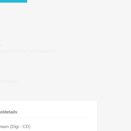
n
 Warenwert von 50€ kostenlos!
lvorgang?
keldetails
awn (Digi - CD)