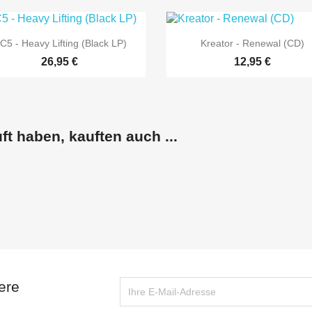


Vorschau
Vorschau
C5 - Heavy Lifting (Black LP)
Kreator - Renewal (CD)
26,95 €
12,95 €
ft haben, kauften auch ...
ere