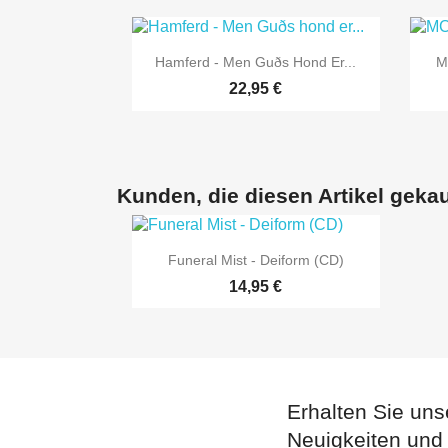

Vorschau
Hamferd - Men Guðs Hond Er...
M
22,95 €
Kunden, die diesen Artikel gekau

Vorschau
Funeral Mist - Deiform (CD)
14,95 €
Erhalten Sie uns
Neuigkeiten und