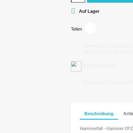

Auf Lager
Teilen
Lieferung & Versandkoste
Der Versand ist ab einen
Bezahlungsarten
Probleme mit dem Bestel
Beschreibung
Arti
Hammerfall - Hammer Of D