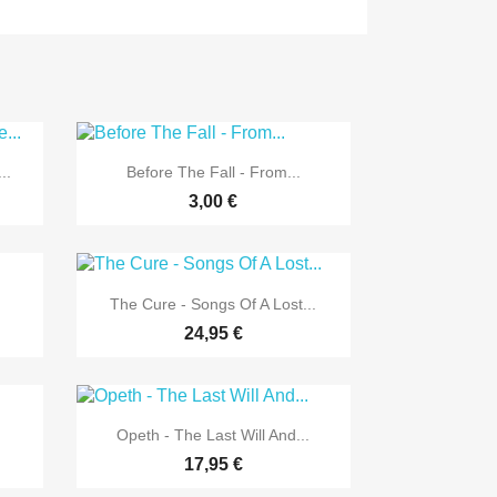

Vorschau
..
Before The Fall - From...
3,00 €

Vorschau
The Cure - Songs Of A Lost...
24,95 €

Vorschau
Opeth - The Last Will And...
17,95 €