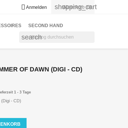
shopping_cart

Warenkorb
(0)
Anmelden
ESSOIRES
SECOND HAND
search
MER OF DAWN (DIGI - CD)
eferzeit 1 - 3 Tage
(Digi - CD)
RENKORB