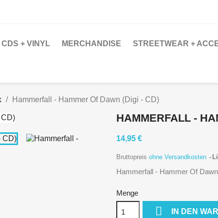
CDS + VINYL
MERCHANDISE
STREETWEAR + ACC
k
Hammerfall - Hammer Of Dawn (Digi - CD)
HAMMERFALL - HAM
14,95 €
Bruttopreis
ohne Versandkosten
Li
Hammerfall - Hammer Of Dawn 
Menge

IN DEN WA