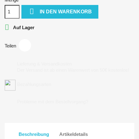

IN DEN WARENKORB

Auf Lager
Teilen
Lieferung & Versandkosten
Der Versand ist ab einen Warenwert von 50€ kostenlos!
Bezahlungsarten
Probleme mit dem Bestellvorgang?
Beschreibung
Artikeldetails