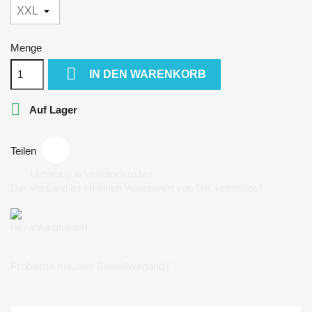
Menge

IN DEN WARENKORB

Auf Lager
Teilen
Lieferung & Versandkosten
Der Versand ist ab einen Warenwert von 50€ kostenlos!
Bezahlungsarten
Probleme mit dem Bestellvorgang?